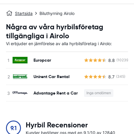
Startsida
Biluthyrning Airolo
Några av våra hyrbilsföretag
tillgängliga i Airolo
Vi erbjuder en jämförelse av alla hyrbilsföretag i Airolo:
Europcar
8.8
(10239)
Unirent Car Rental
8.7
(345)
Advantage Rent a Car
Inga omdömen
Hyrbil Recensioner
9.1
Kunder bedömer oss med en 9.1/10 av 12840