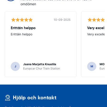
omdömen
10-09-2025
Erittäin helppo
Very excell
Erittäin helppo
Very excellen
Jaana Marjatta Knuutila
MOH
J
M
Europcar Chur Train Station
Europ
Hjälp och kontakt