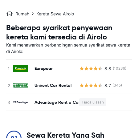
Rumah
Kereta Sewa Airolo
Beberapa syarikat penyewaan
kereta kami tersedia di Airolo
Kami menawarkan perbandingan semua syarikat sewa kereta
di Airolo:
Europcar
8.8
(10239)
T
Unirent Car Rental
8.7
(345)
T
Advantage Rent a Car
Tiada ulasan
T
Sewa Kereta Yang Sah