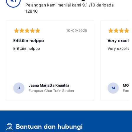
9.1
Pelanggan kami menilai kami 9.1 /10 daripada
12840
10-09-2025
Erittäin helppo
Very excell
Erittäin helppo
Very excellen
Jaana Marjatta Knuutila
MOH
J
M
Europcar Chur Train Station
Europ
Bantuan dan hubungi