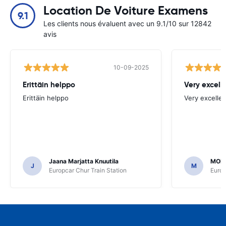
Location De Voiture Examens
9.1
Les clients nous évaluent avec un 9.1/10 sur 12842
avis
10-09-2025
Erittäin helppo
Very excell
Erittäin helppo
Very excellen
Jaana Marjatta Knuutila
MOH
J
M
Europcar Chur Train Station
Europ