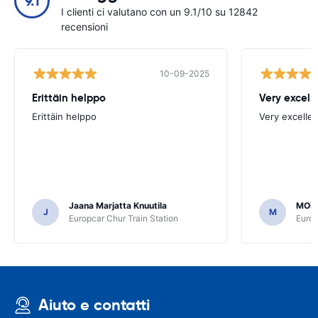
9.1
I clienti ci valutano con un 9.1/10 su 12842
recensioni
10-09-2025
Erittäin helppo
Very excell
Erittäin helppo
Very excellen
Jaana Marjatta Knuutila
MOH
J
M
Europcar Chur Train Station
Europ
Aiuto e contatti