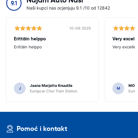
Najam Auto Naši
9.1
Naši kupci nas ocjenjuju 9.1 /10 od 12842
10-09-2025
Erittäin helppo
Very excell
Erittäin helppo
Very excellen
Jaana Marjatta Knuutila
MOH
J
M
Europcar Chur Train Station
Europ
Pomoć i kontakt