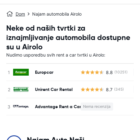
Dom
Najam automobila Airolo
Neke od naših tvrtki za
iznajmljivanje automobila dostupne
su u Airolo
Nudimo usporedbu svih rent a car tvrtki u Airolo:
Europcar
8.8
(10251)
Ne
Unirent Car Rental
8.7
(345)
Ne
Advantage Rent a Car
Nema recenzija
N