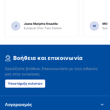
Jaana Marjatta Knuutila
MOH
J
M
Europcar Chur Train Station
Europ
Βοήθεια και επικοινωνία
Χρειάζεστε βοήθεια; Επικοινωνήστε με τους ειδικούς
μας στην ενοικίαση.
Υποστήριξη πελατών
Λογαριασμός