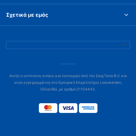
Σχετικά με εμάς
Αυτός ο ιστότοπος ανήκει και λειτουργεί από την EasyTerra B.V. και
είναι εγγεγραμμένος στο Εμπορικό Επιμελητήριο Leeuwarden,
Ολλανδία, με αριθμό 01104443.