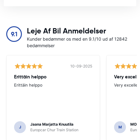
Leje Af Bil Anmeldelser
9.1
Kunder bedømmer os med en 9.1/10 ud af 12842
bedømmelser
10-09-2025
Erittäin helppo
Very excell
Erittäin helppo
Very excellen
Jaana Marjatta Knuutila
MOH
J
M
Europcar Chur Train Station
Europ