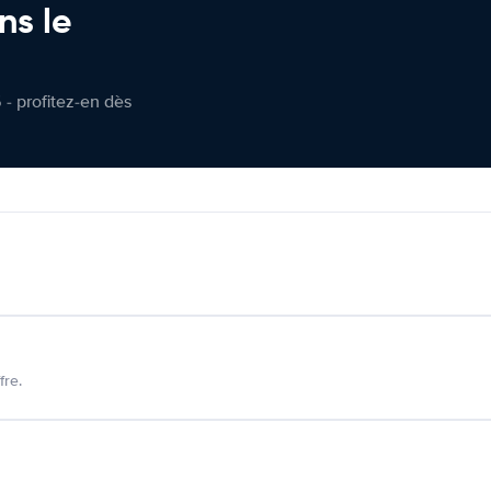
ns le
 - profitez-en dès
fre.