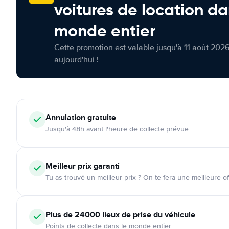
voitures de location da
monde entier
Cette promotion est valable jusqu'à 11 août 2026
aujourd'hui !
Annulation
gratuite
Jusqu'à 48h avant l'heure de collecte prévue
Meilleur prix garanti
Tu as trouvé un meilleur prix ? On te fera une meilleure of
Plus de 24000
lieux de prise du véhicule
Points de collecte dans le monde entier