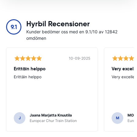
Hyrbil Recensioner
9.1
Kunder bedömer oss med en 9.1/10 av 12842
omdömen
10-09-2025
Erittäin helppo
Very excell
Erittäin helppo
Very excellen
Jaana Marjatta Knuutila
MOH
J
M
Europcar Chur Train Station
Europ