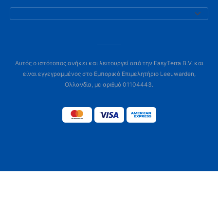
Αυτός ο ιστότοπος ανήκει και λειτουργεί από την EasyTerra B.V. και
είναι εγγεγραμμένος στο Εμπορικό Επιμελητήριο Leeuwarden,
Ολλανδία, με αριθμό 01104443.