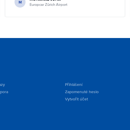
M
Europcar Zürich Airport
azy
Přihlášení
dpora
Zapomenuté heslo
Vytvořit účet