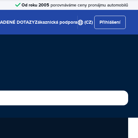
Od roku 2005
porovnáváme ceny pronájmu automobilů
LADENÉ DOTAZY
Zákaznická podpora
(CZ)
Přihlášení