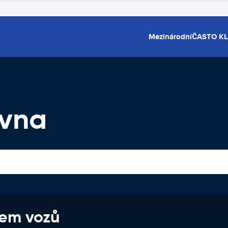
Mezinárodní
ČASTO K
ovna
jem vozů