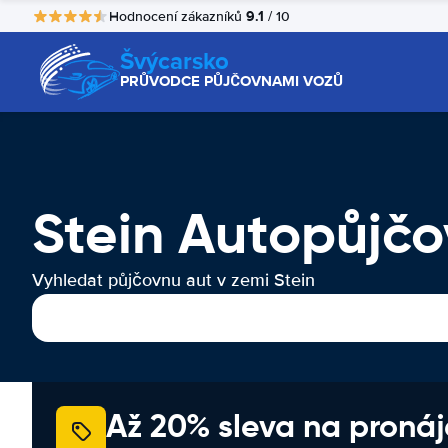
9.1
Hodnocení zákazníků
/ 10
Švýcarsko
PRŮVODCE PŮJČOVNAMI VOZŮ
Stein Autopůjč
Vyhledat půjčovnu aut v zemi Stein
Až 20% sleva na proná