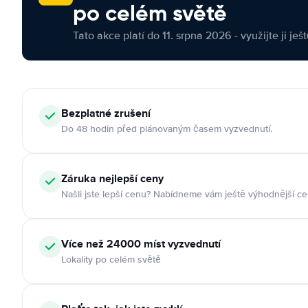
po celém světě
Tato akce platí do 11. srpna 2026 - využijte ji ješ
Bezplatné zrušení
Do 48 hodin před plánovaným časem vyzvednutí.
Záruka nejlepší ceny
Našli jste lepší cenu? Nabídneme vám ještě výhodnější ce
Více než 24000 míst vyzvednutí
Lokality po celém světě