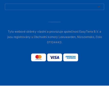
Tyto webové stránky vlastní a provozuje společnost EasyTerra B.V. a
jsou registrovány u Obchodní komory Leeuwarden, Nizozemsko, číslo
01104443.