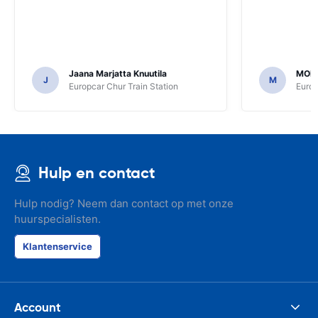
Jaana Marjatta Knuutila
MOH
J
M
Europcar Chur Train Station
Europ
Hulp en contact
Hulp nodig? Neem dan contact op met onze
huurspecialisten.
Klantenservice
Account