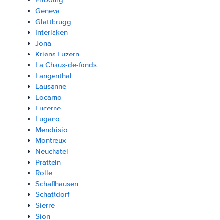
Fribourg
Geneva
Glattbrugg
Interlaken
Jona
Kriens Luzern
La Chaux-de-fonds
Langenthal
Lausanne
Locarno
Lucerne
Lugano
Mendrisio
Montreux
Neuchatel
Pratteln
Rolle
Schaffhausen
Schattdorf
Sierre
Sion