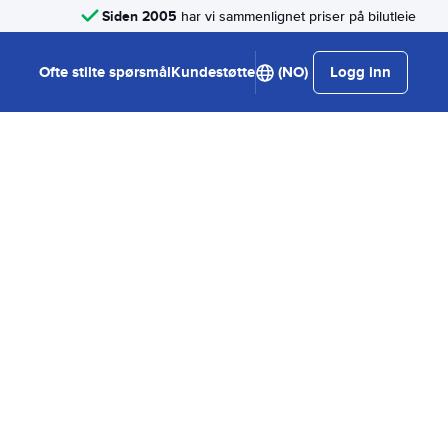
Siden 2005
har vi sammenlignet priser på bilutleie
Ofte stilte spørsmål
Kundestøtte
(NO)
Logg inn