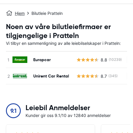
Hjem
Bilutleie Pratteln
Noen av våre bilutleiefirmaer er
tilgjengelige i Pratteln
Vi tilbyr en sammenligning av alle leiebilselskaper i Pratteln:
Europcar
8.8
(10239)
In
Unirent Car Rental
8.7
(345)
In
Leiebil Anmeldelser
9.1
Kunder gir oss 9.1/10 av 12840 anmeldelser