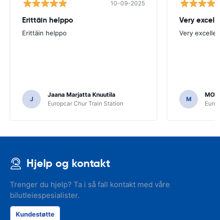
10-09-2025
Erittäin helppo
Very excell
Erittäin helppo
Very excellen
Jaana Marjatta Knuutila
MOH
J
M
Europcar Chur Train Station
Europ
Hjelp og kontakt
Trenger du hjelp? Ta i så fall kontakt med våre
bilutleiespesialister.
Kundestøtte