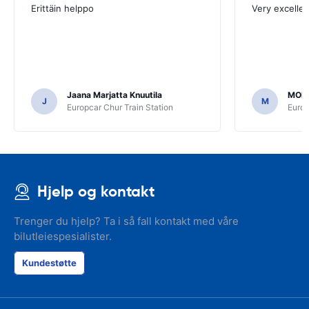
Erittäin helppo
Very excellen
Jaana Marjatta Knuutila
MOH
J
M
Europcar Chur Train Station
Europ
Hjelp og kontakt
Trenger du hjelp? Ta i så fall kontakt med våre
bilutleiespesialister.
Kundestøtte