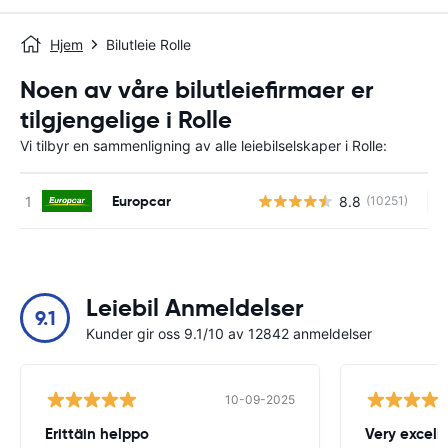
Hjem
Bilutleie Rolle
Noen av våre bilutleiefirmaer er
tilgjengelige i Rolle
Vi tilbyr en sammenligning av alle leiebilselskaper i Rolle:
Europcar
8.8
(10251)
In
Leiebil Anmeldelser
9.1
Kunder gir oss 9.1/10 av 12842 anmeldelser
10-09-2025
Erittäin helppo
Very excell