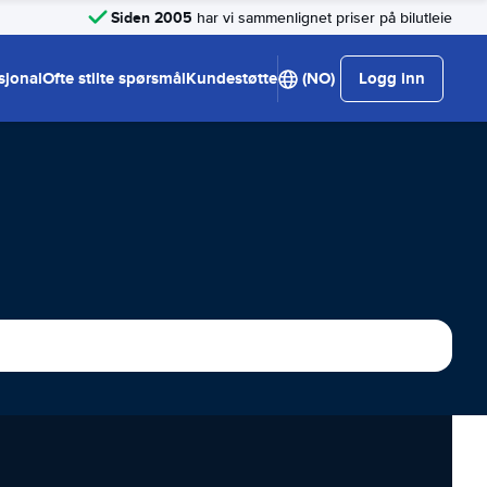
Siden 2005
har vi sammenlignet priser på bilutleie
sjonal
Ofte stilte spørsmål
Kundestøtte
(NO)
Logg inn