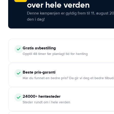
over hele verden
Denne kampanjen er gyldig frem til 11. august 2
den i dag!
Gratis
avbestilling
Opptil 48 timer før planlagt tid for henting
Beste pris-garanti
Har du funnet en bedre pris? Da gir vi deg et bedre tilbud
24000+
hentesteder
Steder rundt om i hele verden