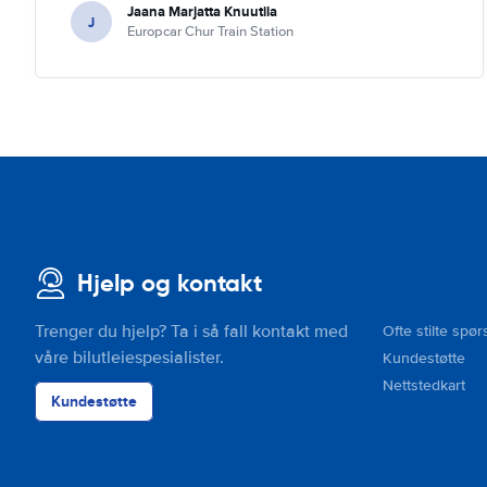
Jaana Marjatta Knuutila
J
Europcar Chur Train Station
Hjelp og kontakt
Trenger du hjelp? Ta i så fall kontakt med
Ofte stilte spør
våre bilutleiespesialister.
Kundestøtte
Nettstedkart
Kundestøtte