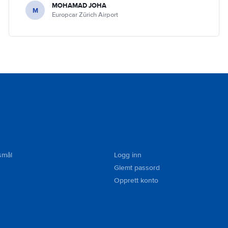
MOHAMAD JOHA
M
Europcar Zürich Airport
smål
Logg inn
Glemt passord
Opprett konto