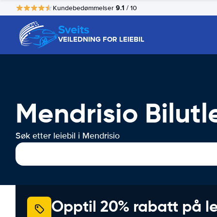
9.1
Kundebedømmelser
/ 10
Sveits
VEILEDNING FOR LEIEBIL
Mendrisio Bilutl
Søk etter leiebil i Mendrisio
Opptil 20% rabatt på le