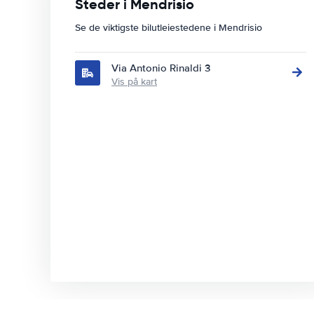
Steder i Mendrisio
Se de viktigste bilutleiestedene i Mendrisio
Via Antonio Rinaldi 3
Vis på kart