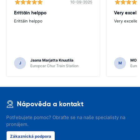
10-09-2025
Erittäin helppo
Very excell
Erittäin helppo
Very excellen
Jaana Marjatta Knuutila
MOH
J
M
Europcar Chur Train Station
Europ
Nápověda a kontakt
Potřebujete pomoc? Obraťte se na naše specialisty na
pronájem.
Zákaznická podpora