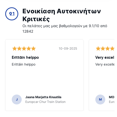
Ενοικίαση Αυτοκινήτων
9.1
Κριτικές
Οι πελάτες μας μας βαθμολογούν με 9.1/10 από
12842
10-09-2025
Erittäin helppo
Very excell
Erittäin helppo
Very excellen
Jaana Marjatta Knuutila
MOH
J
M
Europcar Chur Train Station
Europ