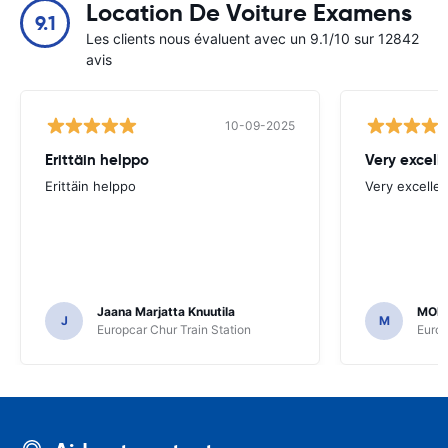
Location De Voiture Examens
9.1
Les clients nous évaluent avec un 9.1/10 sur 12842
avis
10-09-2025
Erittäin helppo
Very excell
Erittäin helppo
Very excellen
Jaana Marjatta Knuutila
MOH
J
M
Europcar Chur Train Station
Europ