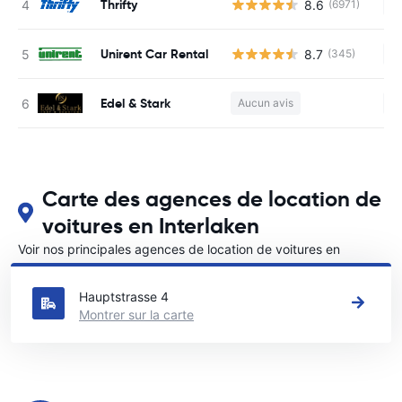
Thrifty
8.6
(6971)
Au
Unirent Car Rental
8.7
(345)
Au
Edel & Stark
Aucun avis
Au
Carte des agences de location de
voitures en Interlaken
Voir nos principales agences de location de voitures en
Interlaken
Hauptstrasse 4
Montrer sur la carte