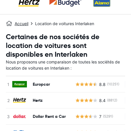
Accueil
Location de voitures Interlaken
Certaines de nos sociétés de
location de voitures sont
disponibles en Interlaken
Nous proposons une comparaison de toutes les sociétés de
location de voitures en Interlaken :
Europcar
8.8
(10251)
Au
Hertz
8.4
(8812)
Au
Dollar Rent a Car
7
(5291)
Au