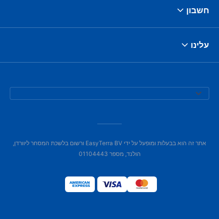
חשבון
עלינו
אתר זה הוא בבעלות ומופעל על ידי EasyTerra BV ורשום בלשכת המסחר ליוורדן,
הולנד, מספר 01104443