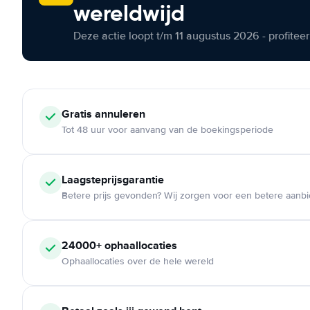
wereldwijd
Deze actie loopt t/m 11 augustus 2026 - profite
Gratis annuleren
Tot 48 uur voor aanvang van de boekingsperiode
Laagsteprijsgarantie
Betere prijs gevonden? Wij zorgen voor een betere aanb
24000+ ophaallocaties
Ophaallocaties over de hele wereld