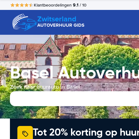
9.1
Klantbeoordelingen
/ 10
Zwitserland
AUTOVERHUUR GIDS
Basel Autoverh
Zoek naar huurauto in Basel
Tot 20% korting op huu