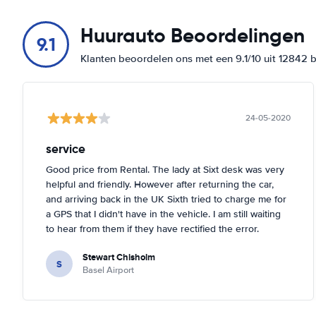
Huurauto Beoordelingen
9.1
Klanten beoordelen ons met een 9.1/10 uit 12842 
24-05-2020
service
Good price from Rental. The lady at Sixt desk was very
helpful and friendly. However after returning the car,
and arriving back in the UK Sixth tried to charge me for
a GPS that I didn't have in the vehicle. I am still waiting
to hear from them if they have rectified the error.
Stewart Chisholm
S
Basel Airport