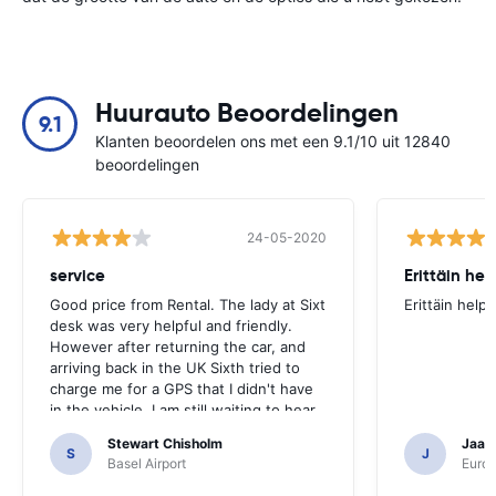
Huurauto Beoordelingen
9.1
Klanten beoordelen ons met een 9.1/10 uit 12840
beoordelingen
24-05-2020
service
Erittäin he
Good price from Rental. The lady at Sixt
Erittäin help
desk was very helpful and friendly.
However after returning the car, and
arriving back in the UK Sixth tried to
charge me for a GPS that I didn't have
in the vehicle. I am still waiting to hear
from them if they have rectified the
Stewart Chisholm
Jaana
error.
S
J
Basel Airport
Europ