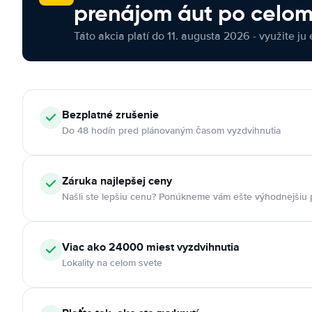
prenájom áut po celom
Táto akcia platí do 11. augusta 2026 - využite ju 
Bezplatné zrušenie
Do 48 hodín pred plánovaným časom vyzdvihnutia
Záruka najlepšej ceny
Našli ste lepšiu cenu? Ponúkneme vám ešte výhodnejšiu
Viac ako 24000 miest vyzdvihnutia
Lokality na celom svete