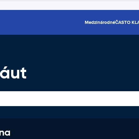
Medzinárodné
ČASTO KL
 áut
 na