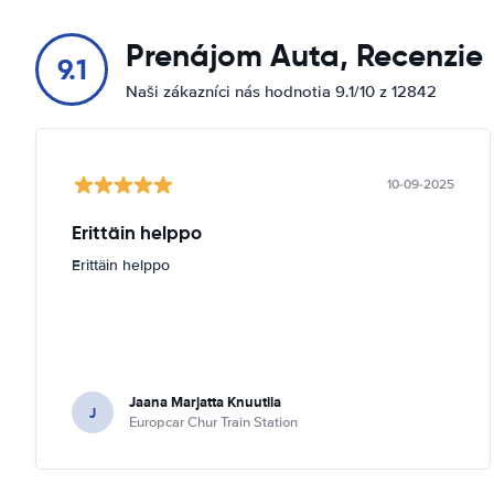
Prenájom Auta, Recenzie
9.1
Naši zákazníci nás hodnotia 9.1/10 z 12842
10-09-2025
Erittäin helppo
Erittäin helppo
Jaana Marjatta Knuutila
J
Europcar Chur Train Station