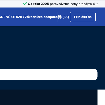
Od roku 2005
porovnávame ceny prenájmu áut
ADENÉ OTÁZKY
Zákaznícka podpora
(SK)
Prihlásiť sa