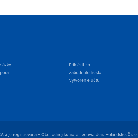
otázky
Prihlásiť sa
dpora
Zabudnuté heslo
Vytvorenie účtu
.V. a je registrovaná v Obchodnej komore Leeuwarden, Holandsko, číslo