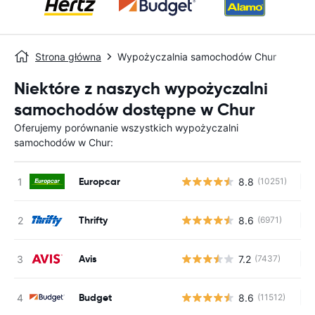
Strona główna
Wypożyczalnia samochodów Chur
Niektóre z naszych wypożyczalni
samochodów dostępne w Chur
Oferujemy porównanie wszystkich wypożyczalni
samochodów w Chur:
Europcar
8.8
(10251)
Br
Thrifty
8.6
(6971)
Br
Avis
7.2
(7437)
Br
Budget
8.6
(11512)
Br