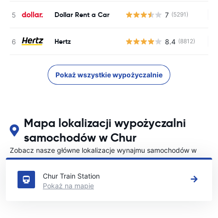
Dollar Rent a Car
7
(5291)
Br
Hertz
8.4
(8812)
Br
Pokaż wszystkie wypożyczalnie
Mapa lokalizacji wypożyczalni
samochodów w Chur
Zobacz nasze główne lokalizacje wynajmu samochodów w
Chur
Chur Train Station
Pokaż na mapie