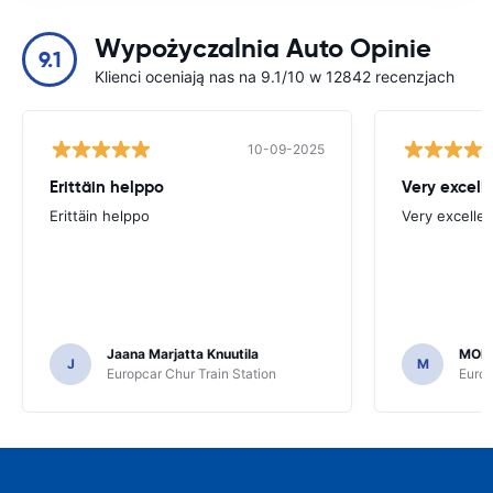
Wypożyczalnia Auto Opinie
9.1
Klienci oceniają nas na 9.1/10 w 12842 recenzjach
10-09-2025
Erittäin helppo
Very excell
Erittäin helppo
Very excellen
Jaana Marjatta Knuutila
MOH
J
M
Europcar Chur Train Station
Europ