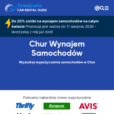
Szwajcaria
CAR RENTAL GUIDE
Do 20% zniżki na wynajem samochodów na całym
świecie
Promocja jest ważna do 11 sierpnia 2026 -
skorzystaj z niej już dziś!
Chur Wynajem
Samochodów
Wyszukaj wypożyczalnię samochodów w Chur
Polecamy najbardziej znane wypożyczalnie