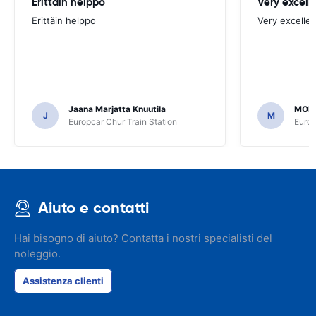
Erittäin helppo
Very excell
Erittäin helppo
Very excellen
Jaana Marjatta Knuutila
MOH
J
M
Europcar Chur Train Station
Europ
Aiuto e contatti
Hai bisogno di aiuto? Contatta i nostri specialisti del
noleggio.
Assistenza clienti