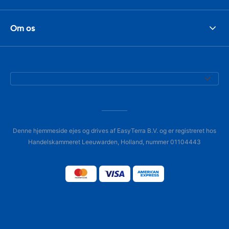
Om os
Denne hjemmeside ejes og drives af EasyTerra B.V. og er registreret hos
Handelskammeret Leeuwarden, Holland, nummer 01104443