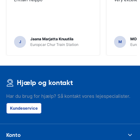
Jaana Marjatta Knuutila
MOH
J
M
Europcar Chur Train Station
Europ
Hjælp og kontakt
Har du brug for hjælp? Så kontakt vores lejespecialister.
Kundeservice
Konto