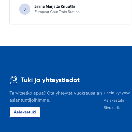
Jaana Marjatta Knuutila
J
Europcar Chur Train Station
Tuki ja yhteystiedot
Tarvitsetko apua? Ota yhteyttä vuokrausalan
Usein kysyttyä
asiantuntijoihimme.
Asiakastuki
Sivukartta
Asiakastuki