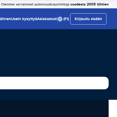
vuodesta 2005 lähtien
Olemme verranneet autonvuokraushintoja
älinen
Usein kysyttyä
Asiakastuki
(FI)
Kirjaudu sisään