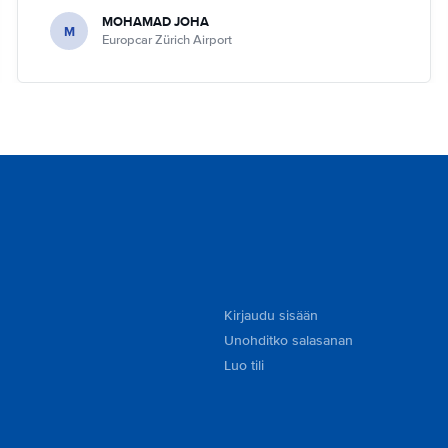
MOHAMAD JOHA
M
Europcar Zürich Airport
Kirjaudu sisään
Unohditko salasanan
Luo tili