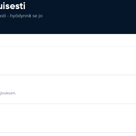
isesti
ti - hyödynnä se jo
jouksen.