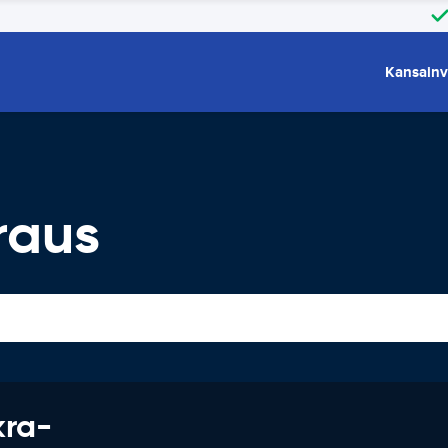
Kansainv
raus
kra-