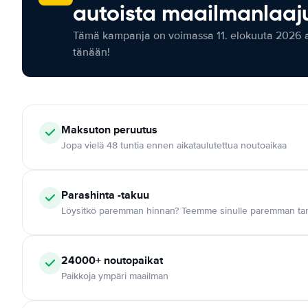
autoista maailmanlaaju
Tämä kampanja on voimassa 11. elokuuta 2026 as
tänään!
Maksuton
peruutus
Jopa vielä 48 tuntia ennen aikataulutettua noutoaikaa
Parashinta -takuu
Löysitkö paremman hinnan? Teemme sinulle paremman tar
24000+
noutopaikat
Paikkoja ympäri maailman