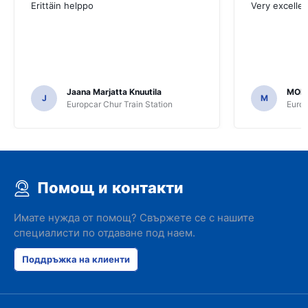
Erittäin helppo
Very excellen
Jaana Marjatta Knuutila
MOH
J
M
Europcar Chur Train Station
Europ
Помощ и контакти
Имате нужда от помощ? Свържете се с нашите
специалисти по отдаване под наем.
Поддръжка на клиенти