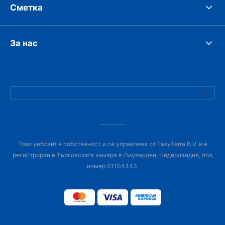
Сметка
За нас
Този уебсайт е собственост и се управлява от EasyTerra B.V. и е
регистриран в Търговската камара в Лиуварден, Нидерландия, под
номер 01104443.