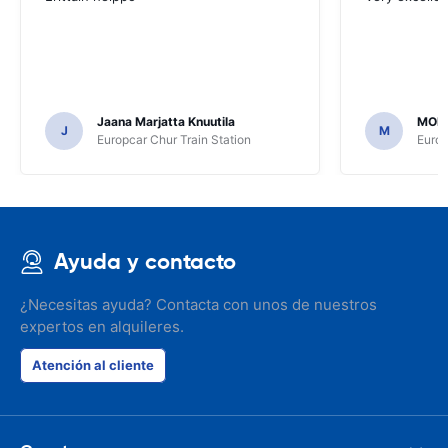
Jaana Marjatta Knuutila
MOH
J
M
Europcar Chur Train Station
Europ
Ayuda y contacto
¿Necesitas ayuda? Contacta con unos de nuestros
expertos en alquileres.
Atención al cliente