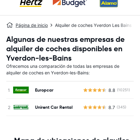
Página de inicio
Alquiler de coches Yverdon Les Bains
Algunas de nuestras empresas de
alquiler de coches disponibles en
Yverdon-les-Bains
Ofrecemos una comparación de todas las empresas de
alquiler de coches en Yverdon-les-Bains:
Europcar
8.8
(10251)
N
Unirent Car Rental
8.7
(345)
N