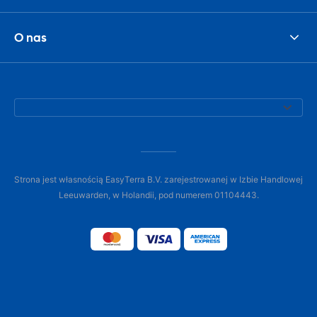
O nas
Strona jest własnością EasyTerra B.V. zarejestrowanej w Izbie Handlowej
Leeuwarden, w Holandii, pod numerem 01104443.