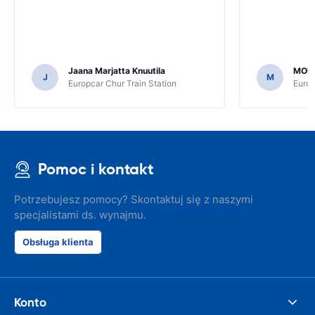
Jaana Marjatta Knuutila
MOH
J
M
Europcar Chur Train Station
Europ
Pomoc i kontakt
Potrzebujesz pomocy? Skontaktuj się z naszymi
specjalistami ds. wynajmu.
Obsługa klienta
Konto