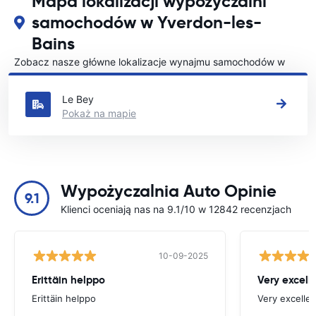
Mapa lokalizacji wypożyczalni
samochodów w Yverdon-les-
Bains
Zobacz nasze główne lokalizacje wynajmu samochodów w
Yverdon-les-Bains
Le Bey
Pokaż na mapie
Wypożyczalnia Auto Opinie
9.1
Klienci oceniają nas na 9.1/10 w 12842 recenzjach
10-09-2025
Erittäin helppo
Very excell
Erittäin helppo
Very excellen