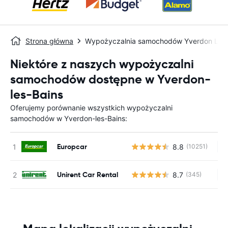
Strona główna
Wypożyczalnia samochodów Yverdon Les 
Niektóre z naszych wypożyczalni
samochodów dostępne w Yverdon-
les-Bains
Oferujemy porównanie wszystkich wypożyczalni
samochodów w Yverdon-les-Bains:
Europcar
8.8
(10251)
Br
Unirent Car Rental
8.7
(345)
Br