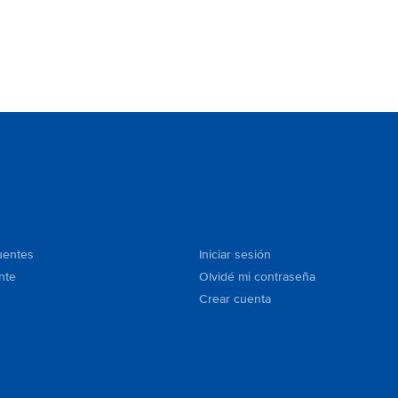
uentes
Iniciar sesión
nte
Olvidé mi contraseña
Crear cuenta