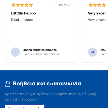
10-09-2025
Erittäin helppo
Very excell
Erittäin helppo
Very excellen
Jaana Marjatta Knuutila
MOH
J
M
Europcar Chur Train Station
Europ
Βοήθεια και επικοινωνία
Χρειάζεστε βοήθεια; Επικοινωνήστε με τους ειδικούς
μας στην ενοικίαση.