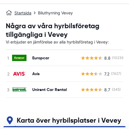
Startsida
Biluthyrning Vevey
Några av våra hyrbilsföretag
tillgängliga i Vevey
Vi erbjuder en jämförelse av alla hyrbilsföretag i Vevey:
Europcar
8.8
(10239)
Avis
7.2
(7427)
Unirent Car Rental
8.7
(345)
Karta över hyrbilsplatser i Vevey
Se våra huvudsakliga biluthyrningsplatser i Vevey