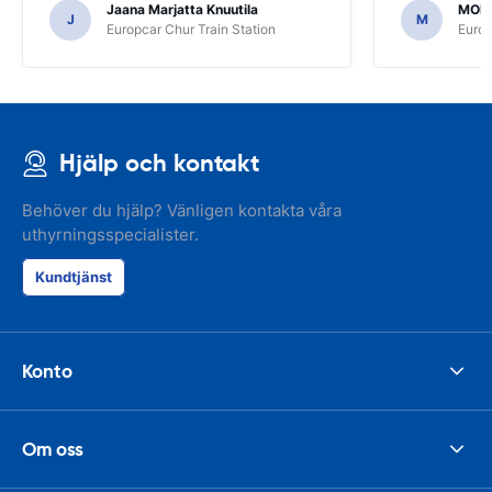
Jaana Marjatta Knuutila
MOH
J
M
Europcar Chur Train Station
Europ
Hjälp och kontakt
Behöver du hjälp? Vänligen kontakta våra
uthyrningsspecialister.
Kundtjänst
Konto
Om oss