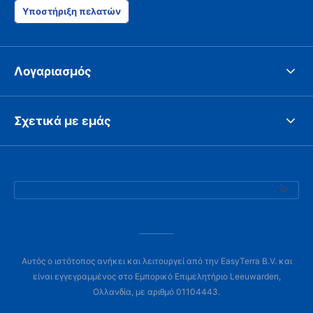
Υποστήριξη πελατών
Λογαριασμός
Σχετικά με εμάς
Αυτός ο ιστότοπος ανήκει και λειτουργεί από την EasyTerra B.V. και
είναι εγγεγραμμένος στο Εμπορικό Επιμελητήριο Leeuwarden,
Ολλανδία, με αριθμό 01104443.