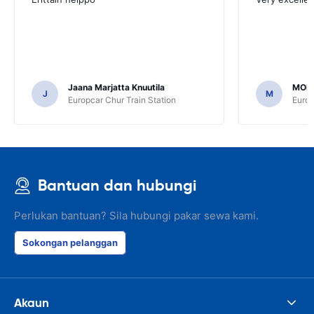
Jaana Marjatta Knuutila
MOH
J
M
Europcar Chur Train Station
Europ
Bantuan dan hubungi
Perlukan bantuan? Sila hubungi pakar sewa kami.
Sokongan pelanggan
Akaun