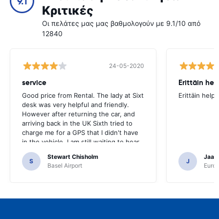
9.1
Κριτικές
Οι πελάτες μας μας βαθμολογούν με 9.1/10 από
12840
24-05-2020
service
Erittäin he
Good price from Rental. The lady at Sixt
Erittäin help
desk was very helpful and friendly.
However after returning the car, and
arriving back in the UK Sixth tried to
charge me for a GPS that I didn't have
in the vehicle. I am still waiting to hear
from them if they have rectified the
Stewart Chisholm
Jaana
error.
S
J
Basel Airport
Europ