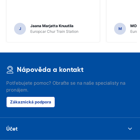
Jaana Marjatta Knuutila
MOH
J
M
Europcar Chur Train Station
Europ
Nápověda a kontakt
Potřebujete pomoc? Obraťte se na naše specialisty na
pronájem.
Zákaznická podpora
Účet