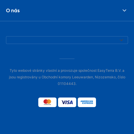
O nás
Tyto webové stránky vlastní a provozuje společnost EasyTerra B.V. a
jsou registrovány u Obchodní komory Leeuwarden, Nizozemsko, číslo
01104443.