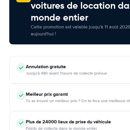
voitures de location da
monde entier
Cette promotion est valable jusqu'à 11 août 2026
aujourd'hui !
Annulation
gratuite
Jusqu'à 48h avant l'heure de collecte prévue
Meilleur prix garanti
Tu as trouvé un meilleur prix ? On te fera une meilleure of
Plus de 24000
lieux de prise du véhicule
Points de collecte dans le monde entier