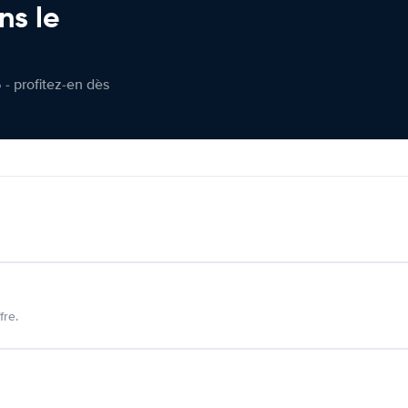
ns le
 - profitez-en dès
fre.