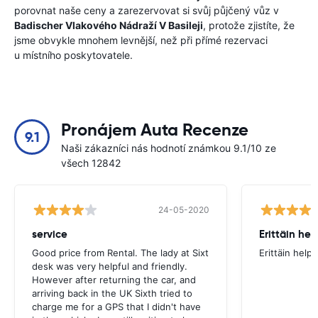
porovnat naše ceny a zarezervovat si svůj půjčený vůz v
Badischer Vlakového Nádraží V Basileji
, protože zjistíte, že
jsme obvykle mnohem levnější, než při přímé rezervaci
u místního poskytovatele.
Pronájem Auta Recenze
9.1
Naši zákazníci nás hodnotí známkou 9.1/10 ze
všech 12842
24-05-2020
service
Erittäin he
Good price from Rental. The lady at Sixt
Erittäin help
desk was very helpful and friendly.
However after returning the car, and
arriving back in the UK Sixth tried to
charge me for a GPS that I didn't have