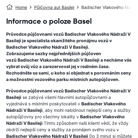
Home
Půjčovna aut Basilej
Badischer Vlakového Nádraží
Informace o poloze Basel
Průvodce půjčovnami vozů
Badischer Vlakového Nádraží V
Basileji
je specialista okamžitého pronájmu vozů v
Badischer Vlakového Nádraží V Basileji
.
Zobrazujeme sazby nejpřednějších půjčoven
vozů
Badischer Vlakového Nádraží V Basileji
a necháme vás
vybrat svůj vůz a zarezervovat jej v reálném čase.
Rozhodněte se sami, u koho si objednat s porovnáním ceny
a možnostmi vozového parku místních autopůjčoven.
Průvodce půjčovnami vozů
Badischer Vlakového Nádraží V
Basileji
se zabývá všemi hlavními autopůjčovnami a
vyjednává s místními poskytovateli v
Badischer Vlakového
Nádraží V Basileji
, aby mohl nabídnout nejlepší ceny a služby
autopůjčovny pro všechny lokality v
Badischer Vlakového
Nádraží V Basileji
.Tímto způsobem naši klienti vědí, že vždy
obdrží nejlepší ceny a služby za pronájem svého vozu v
Badischer Vlakového Nádraží V Basileji
Do 3 minut si můžete