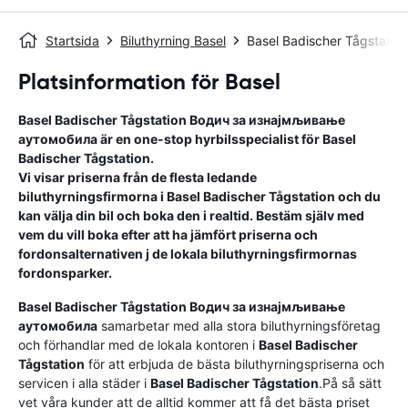
Startsida
Biluthyrning Basel
Basel Badischer Tågstation
Platsinformation för Basel
Basel Badischer Tågstation
Водич за изнајмљивање
аутомобила
är en one-stop hyrbilsspecialist för
Basel
Badischer Tågstation
.
Vi visar priserna från de flesta ledande
biluthyrningsfirmorna i
Basel Badischer Tågstation
och du
kan välja din bil och boka den i realtid. Bestäm själv med
vem du vill boka efter att ha jämfört priserna och
fordonsalternativen j de lokala biluthyrningsfirmornas
fordonsparker.
Basel Badischer Tågstation
Водич за изнајмљивање
аутомобила
samarbetar med alla stora biluthyrningsföretag
och förhandlar med de lokala kontoren i
Basel Badischer
Tågstation
för att erbjuda de bästa biluthyrningspriserna och
servicen i alla städer i
Basel Badischer Tågstation
.På så sätt
vet våra kunder att de alltid kommer att få det bästa priset