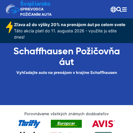
Švajčiarsko
SPRIEVODCA
POŽIČANÍM AUTA
Zľava až do výšky 20% na prenájom áut po celom svete
Táto akcia platí do 11. augusta 2026 - využite ju ešte
dnes!
Schaffhausen Požičovňa
áut
Vyhľadajte auto na prenájom v krajine Schaffhausen
Porovnávame všetkých známych dodávateľov