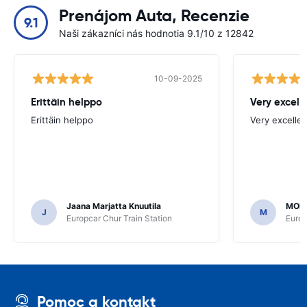
Prenájom Auta, Recenzie
9.1
Naši zákazníci nás hodnotia 9.1/10 z 12842
10-09-2025
Erittäin helppo
Very excell
Erittäin helppo
Very excellen
Jaana Marjatta Knuutila
MOH
J
M
Europcar Chur Train Station
Europ
Pomoc a kontakt