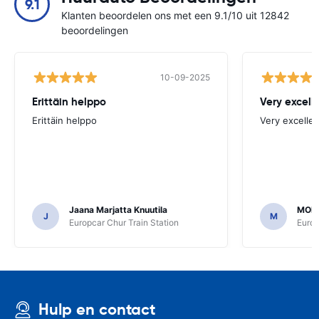
9.1
Klanten beoordelen ons met een 9.1/10 uit 12842
beoordelingen
10-09-2025
Erittäin helppo
Very excell
Erittäin helppo
Very excellen
Jaana Marjatta Knuutila
MOH
J
M
Europcar Chur Train Station
Europ
Hulp en contact