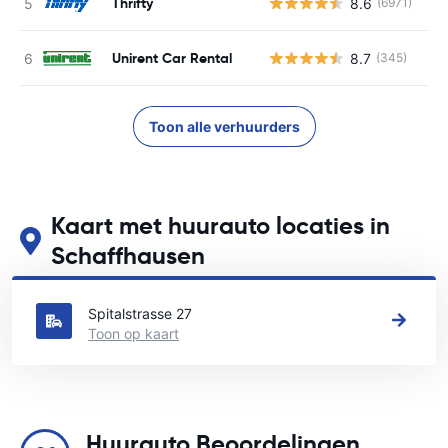
Thrifty
8.6
(6971)
G
Unirent Car Rental
8.7
(345)
G
Toon alle verhuurders
Kaart met huurauto locaties in
Schaffhausen
Zie onze belangrijkste autoverhuur locaties in Schaffhausen
Spitalstrasse 27
Toon op kaart
Huurauto Beoordelingen