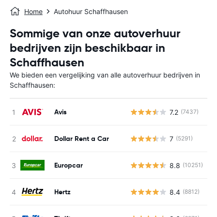
Home
Autohuur Schaffhausen
Sommige van onze autoverhuur
bedrijven zijn beschikbaar in
Schaffhausen
We bieden een vergelijking van alle autoverhuur bedrijven in
Schaffhausen:
Avis
7.2
(7437)
G
Dollar Rent a Car
7
(5291)
G
Europcar
8.8
(10251)
G
Hertz
8.4
(8812)
G