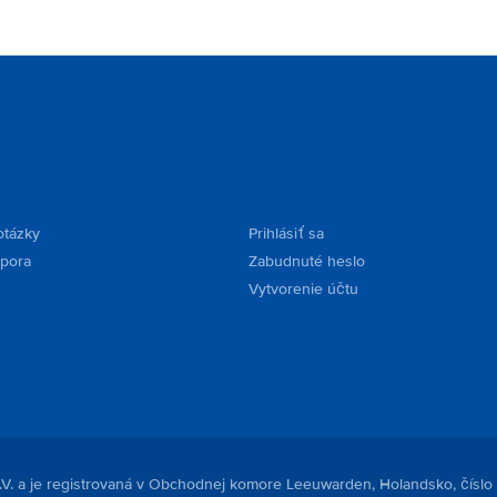
otázky
Prihlásiť sa
dpora
Zabudnuté heslo
Vytvorenie účtu
.V. a je registrovaná v Obchodnej komore Leeuwarden, Holandsko, číslo