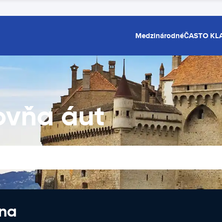
Medzinárodné
ČASTO KL
ovňa áut
 na