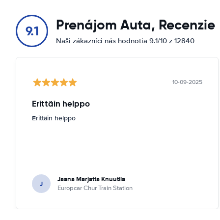
Prenájom Auta, Recenzie
9.1
Naši zákazníci nás hodnotia 9.1/10 z 12840
10-09-2025
Erittäin helppo
Erittäin helppo
Jaana Marjatta Knuutila
J
Europcar Chur Train Station