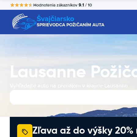
9.1
Hodnotenia zákazníkov
/ 10
Švajčiarsko
SPRIEVODCA POŽIČANÍM AUTA
Lausanne Požič
Vyhľadajte auto na prenájom v krajine Lausanne
Zľava až do výšky 20%