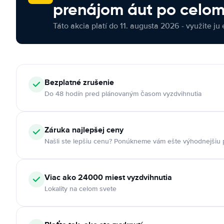
prenájom áut po celom
Táto akcia platí do 11. augusta 2026 - využite ju 
Bezplatné zrušenie
Do 48 hodín pred plánovaným časom vyzdvihnutia
Záruka najlepšej ceny
Našli ste lepšiu cenu? Ponúkneme vám ešte výhodnejšiu
Viac ako 24000 miest vyzdvihnutia
Lokality na celom svete