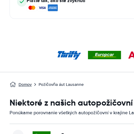
Plaťte tak, ako ste zvyknutí
Domov
Požičovňa áut Lausanne
Niektoré z našich autopožičovn
Ponúkame porovnanie všetkých autopožičovní v krajine L