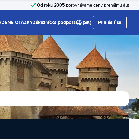
Od roku 2005
porovnávame ceny prenájmu áut
ADENÉ OTÁZKY
Zákaznícka podpora
(SK)
Prihlásiť sa