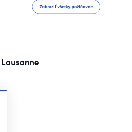
Zobraziť všetky požičovne
e Lausanne