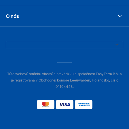
O nás
Túto webovú stránku vlastní a prevádzkuje spoločnosť EasyTerra B.V. a
je registrovaná v Obchodnej komore Leeuwarden, Holandsko, číslo
01104443.