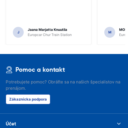
Jaana Marjatta Knuutila
MOH
J
M
Europcar Chur Train Station
Europ
Pomoc a kontakt
Potrebujete pomoc? Obráťte sa na našich špecialistov na
prenájom.
Zákaznícka podpora
Účet