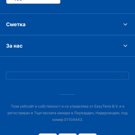
Сметка
За нас
Този уебсайт е собственост и се управлява от EasyTerra B.V. и е
регистриран в Търговската камара в Лиуварден, Нидерландия, под
номер 01104443.