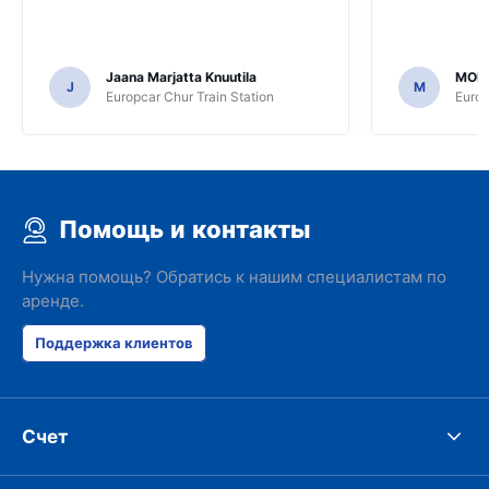
Jaana Marjatta Knuutila
MOH
J
M
Europcar Chur Train Station
Europ
Помощь и контакты
Нужна помощь? Обратись к нашим специалистам по
аренде.
Поддержка клиентов
Счет