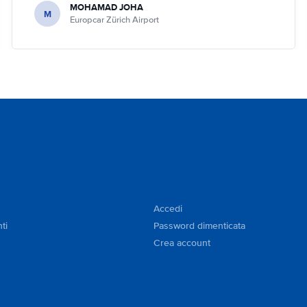
MOHAMAD JOHA
M
Europcar Zürich Airport
Accedi
ti
Password dimenticata
Crea account