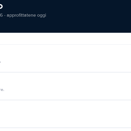
o
6 - approfittatene oggi
o
re.