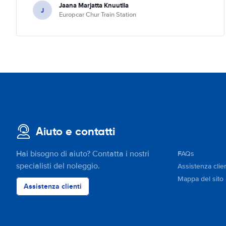
Jaana Marjatta Knuutila
J
Europcar Chur Train Station
Aiuto e contatti
Hai bisogno di aiuto? Contatta i nostri
FAQs
specialisti del noleggio.
Assistenza clien
Mappa del sito
Assistenza clienti