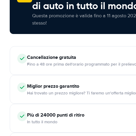
di auto in tutto il mond
Questa promozione è valida fino a 11 agosto 202
stesso!
Cancellazione
gratuita
Fino a 48 ore prima dell'orario programmato per il preliev
Miglior prezzo garantito
Hai trovato un prezzo migliore? Ti faremo un'offerta miglio
Più di 24000
punti di ritiro
In tutto il mondo