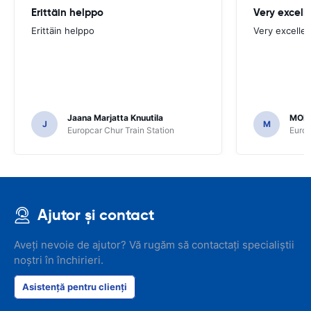
Erittäin helppo
Very excell
Erittäin helppo
Very excellen
Jaana Marjatta Knuutila
MOH
J
M
Europcar Chur Train Station
Europ
Ajutor și contact
Aveți nevoie de ajutor? Vă rugăm să contactați specialiștii
noștri în închirieri.
Asistență pentru clienți