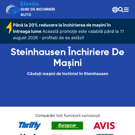
Elveţia
GHID DE INCHIRIERI
AUTO
Până la 20% reducere la închirierea de mașini în
întreaga lume
Această promoție este valabilă până la 11
august 2026 - profitați de ea astăzi!
Steinhausen Închiriere De
Maşini
Căutați mașini de închiriat în Steinhausen
Comparăm toți furnizorii cunoscuți