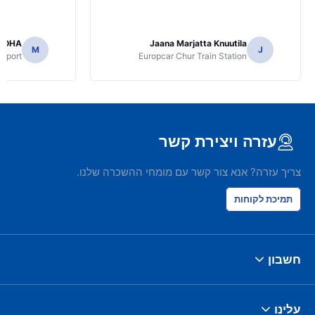
JOHA
Jaana Marjatta Knuutila
M
J
irport
Europcar Chur Train Station
עזרה ויצירת קשר
צריך עזרה? אנא צור קשר עם מומחי ההשכרה שלנו.
תמיכת לקוחות
חשבון
עלינו